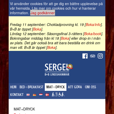
Vi använder cookies för att ge dig en bättre upplevelse på
vår hemsida.
Läs mer om cookies och hur vi hanterar
information
.
Jag godkänner
Fredag 11 september: Chokladprovning kl. 19 [
Boka/info
].
B+B är öppet [
Boka
].
Lördag 12 september: Säsongsfinal 3-rätters [
Boka/book
].
Bokningsbar middag från kl 18 [
Boka
] eller drop-in i mån
av plats. Det går också bra att bara beställa en drink om
man vill. B+B är öppet [
Boka
].
HEM
BED+BREAKFAST
MAT+DRYCK
ATT GÖRA
OM OSS
KONTAKT
MAT+DRYCK